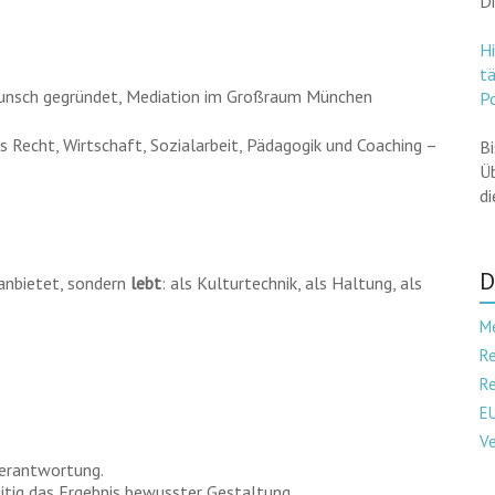
D
Hi
t
unsch gegründet, Mediation im Großraum München
Po
 Recht, Wirtschaft, Sozialarbeit, Pädagogik und Coaching –
Bi
Ü
d
D
 anbietet, sondern
lebt
: als Kulturtechnik, als Haltung, als
M
R
Re
EU
V
Verantwortung.
itig das Ergebnis bewusster Gestaltung.