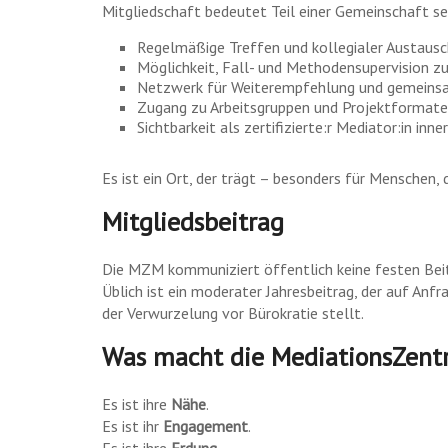
Mitgliedschaft bedeutet Teil einer Gemeinschaft sei
Regelmäßige Treffen und kollegialer Austausc
Möglichkeit, Fall- und Methodensupervision z
Netzwerk für Weiterempfehlung und gemeins
Zugang zu Arbeitsgruppen und Projektformat
Sichtbarkeit als zertifizierte:r Mediator:in in
Es ist ein Ort, der trägt – besonders für Menschen, 
Mitgliedsbeitrag
Die MZM kommuniziert öffentlich keine festen Bei
Üblich ist ein moderater Jahresbeitrag, der auf Anf
der Verwurzelung vor Bürokratie stellt.
Was macht die MediationsZent
Es ist ihre
Nähe
.
Es ist ihr
Engagement
.
Es ist ihre
Erdung
.