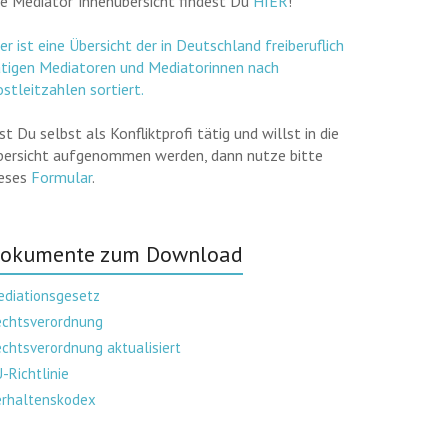
ie Mediator*innenübersicht findest Du
HIER
!
er ist eine Übersicht der in Deutschland freiberuflich
ätigen Mediatoren und Mediatorinnen nach
stleitzahlen sortiert.
st Du selbst als Konfliktprofi tätig und willst in die
bersicht aufgenommen werden, dann nutze bitte
ieses
Formular
.
okumente zum Download
ediationsgesetz
echtsverordnung
chtsverordnung aktualisiert
-Richtlinie
erhaltenskodex