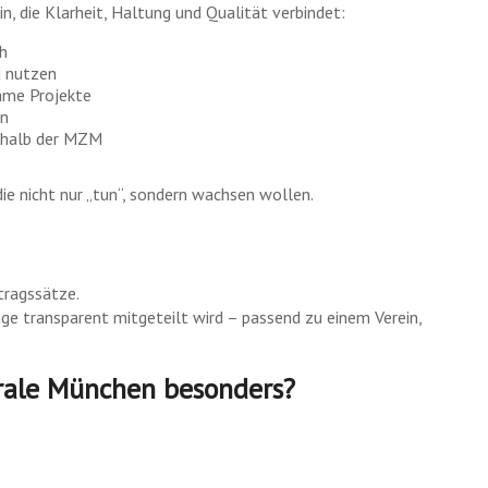
n, die Klarheit, Haltung und Qualität verbindet:
h
u nutzen
ame Projekte
en
nerhalb der MZM
die nicht nur „tun“, sondern wachsen wollen.
tragssätze.
rage transparent mitgeteilt wird – passend zu einem Verein,
rale München besonders?