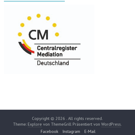
Copyright © 2026
. All rights reserved.
Theme:
Explore
von ThemeGrill Präsentiert von
WordPress
.
Facebook
Instagram
E-Mail