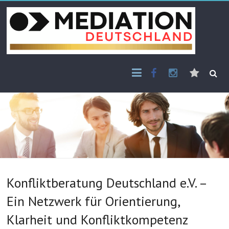
Skip
to
content
Facebook
Instagram
E-
Mail
Konfliktberatung Deutschland e.V. –
Ein Netzwerk für Orientierung,
Klarheit und Konfliktkompetenz