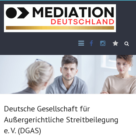
Skip
to
content
Facebook
Instagram
E-
Mail
Deutsche Gesellschaft für
Außergerichtliche Streitbeilegung
e. V. (DGAS)