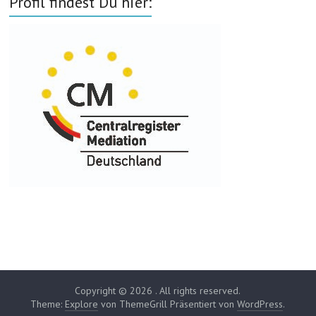
Profil findest Du hier:
Copyright © 2026
. All rights reserved.
Theme:
Explore
von ThemeGrill Präsentiert von
WordPress
.