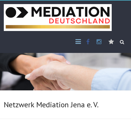
Skip
to
content
Facebook
Instagram
E-
Mail
Netzwerk Mediation Jena e. V.