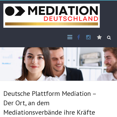
Skip
to
content
Facebook
Instagram
E-
Mail
Deutsche Plattform Mediation –
Der Ort, an dem
Mediationsverbände ihre Kräfte