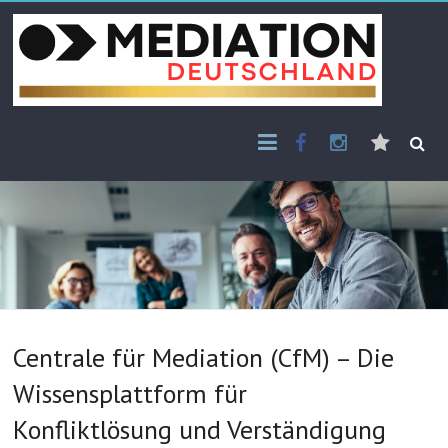
Skip
to
content
Facebook
Instagram
E-
Mail
Centrale für Mediation (CfM) – Die
Wissensplattform für
Konfliktlösung und Verständigung